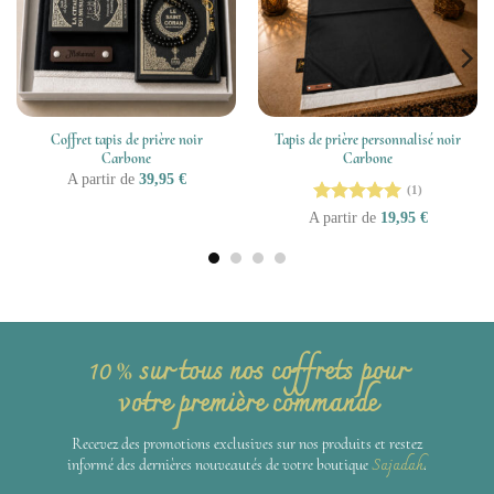
Coffret tapis de prière noir
Tapis de prière personnalisé noir
Carbone
Carbone
A partir de
39,95
€
(1)
Note
5
sur
A partir de
19,95
€
5
sur tous nos coffrets pour
10
%
votre première commande
Recevez des promotions exclusives sur nos produits et restez
Sajadah
informé des dernières nouveautés de votre boutique
.