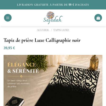
Passer
LIVRAISON GRATUITE À PARTIR DE
99 €
D'ACHATS
au
contenu
ACCUEIL
/
TAPIS LUXE
Tapis de prière Luxe Calligraphie noir
39,95
€