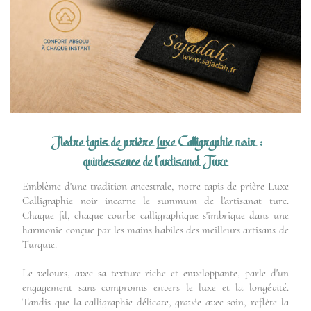
Notre tapis de prière Luxe Calligraphie noir :
quintessence de l'artisanat Turc
Emblème d'une tradition ancestrale, notre tapis de prière Luxe
Calligraphie noir incarne le summum de l'artisanat turc.
Chaque fil, chaque courbe calligraphique s'imbrique dans une
harmonie conçue par les mains habiles des meilleurs artisans de
Turquie.
Le velours, avec sa texture riche et enveloppante, parle d'un
engagement sans compromis envers le luxe et la longévité.
Tandis que la calligraphie délicate, gravée avec soin, reflète la