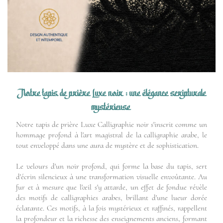
Notre tapis de prière Luxe noir : une élégance scripturale
mystérieuse
Notre tapis de prière Luxe Calligraphie noir s'inscrit comme un
hommage profond à l'art magistral de la calligraphie arabe, le
tout enveloppé dans une aura de mystère et de sophistication.
Le velours d'un noir profond, qui forme la base du tapis, sert
d'écrin silencieux à une transformation visuelle envoûtante. Au
fur et à mesure que l'œil s'y attarde, un effet de fondue révèle
des motifs de calligraphies arabes, brillant d'une lueur dorée
éclatante. Ces motifs, à la fois mystérieux et raffinés, rappellent
la profondeur et la richesse des enseignements anciens, formant