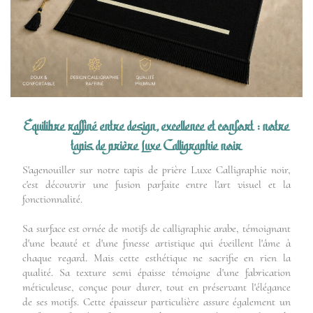
Équilibre raffiné entre design, excellence et confort : notre
tapis de prière Luxe Calligraphie noir
S'agenouiller sur notre tapis de prière Luxe Calligraphie noir,
c'est découvrir une fusion parfaite entre l'art visuel et la
fonctionnalité.
Sa surface est ornée de motifs de calligraphie arabe, témoignant
d'une beauté et d'une finesse artistique qui éveillent l'âme à
chaque regard. Mais cette esthétique ne sacrifie en rien la
qualité. Sa texture semi épaisse témoigne d'une fabrication
méticuleuse, conçue pour durer, tout en préservant l'élégance
de ses motifs. Cette épaisseur particulière assure également un